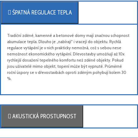
ŠPATNÁ REGULACE TEPLA
Tradiční zděné, kamenné a betonové domy mají značnou schopnost
akumulace tepla. Dlouho je „nabírají“ i vracejí do objektu. Rychlá
regulace vytápění je v nich prakticky nemožná, což s sebou nese
nemožnost ekonomického vytápění. Dřevostavby umožňují až 10x
rychlejší dosažení tepelného komfortu než zděné objekty. Pokud
jsou uživatelé mimo objekt, topení může být vypnuté. Průměrné
roční úspory se v dřevostavbách oproti zděným pohybují kolem 30
%.
AKUSTICKÁ PROSTUPNOST