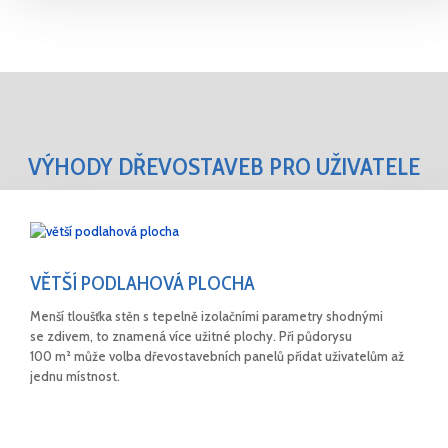
VÝHODY DŘEVOSTAVEB PRO UŽIVATELE
VĚTŠÍ PODLAHOVÁ PLOCHA
Menší tloušťka stěn s tepelně izolačními parametry shodnými
se zdivem, to znamená více užitné plochy. Při půdorysu
100 m² může volba dřevostavebních panelů přidat uživatelům až
jednu místnost.