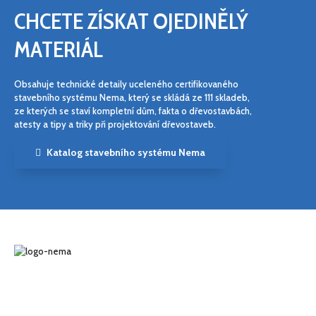
CHCETE ZÍSKAT OJEDINĚLÝ
MATERIÁL
Obsahuje technické detaily uceleného certifikovaného
stavebního systému Nema, který se skládá ze 111 skladeb,
ze kterých se staví kompletní dům, fakta o dřevostavbách,
atesty a tipy a triky při projektování dřevostaveb.
Katalog stavebního systému Nema
Nema se specializuje na výrobu vázaných krovů, vazníků, střešních
panelů pro zděné stavby a široké palety dřevostavebních panelů,
určených pro montované dřevostavby. Bezkonkurenční kvalitou,