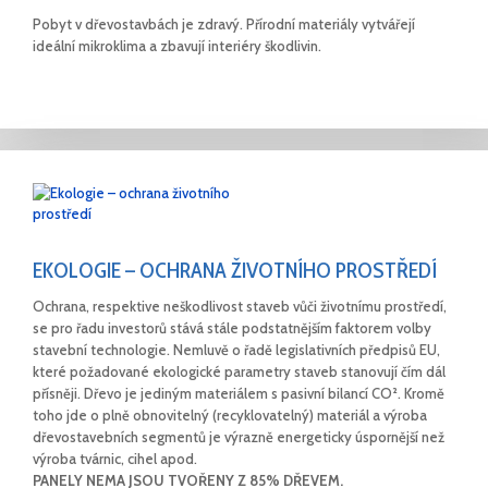
Pobyt v dřevostavbách je zdravý. Přírodní materiály vytvářejí
ideální mikroklima a zbavují interiéry škodlivin.
EKOLOGIE – OCHRANA ŽIVOTNÍHO PROSTŘEDÍ
Ochrana, respektive neškodlivost staveb vůči životnímu prostředí,
se pro řadu investorů stává stále podstatnějším faktorem volby
stavební technologie. Nemluvě o řadě legislativních předpisů EU,
které požadované ekologické parametry staveb stanovují čím dál
přísněji. Dřevo je jediným materiálem s pasivní bilancí CO². Kromě
toho jde o plně obnovitelný (recyklovatelný) materiál a výroba
dřevostavebních segmentů je výrazně energeticky úspornější než
výroba tvárnic, cihel apod.
PANELY NEMA JSOU TVOŘENY Z 85% DŘEVEM.