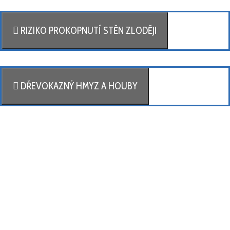
RIZIKO PROKOPNUTÍ STĚN ZLODĚJI
DŘEVOKAZNÝ HMYZ A HOUBY
Představíme vám ucelený dřevostavební
systém s kompletní technickou
dokumentací a online podporou