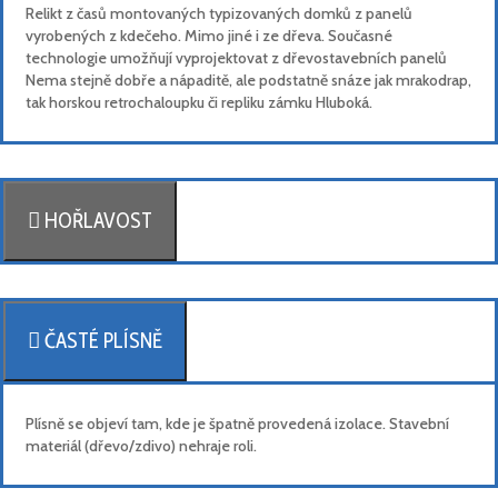
Relikt z časů montovaných typizovaných domků z panelů
vyrobených z kdečeho. Mimo jiné i ze dřeva. Současné
technologie umožňují vyprojektovat z dřevostavebních panelů
Nema stejně dobře a nápaditě, ale podstatně snáze jak mrakodrap,
tak horskou retrochaloupku či repliku zámku Hluboká.
HOŘLAVOST
ČASTÉ PLÍSNĚ
Plísně se objeví tam, kde je špatně provedená izolace. Stavební
materiál (dřevo/zdivo) nehraje roli.