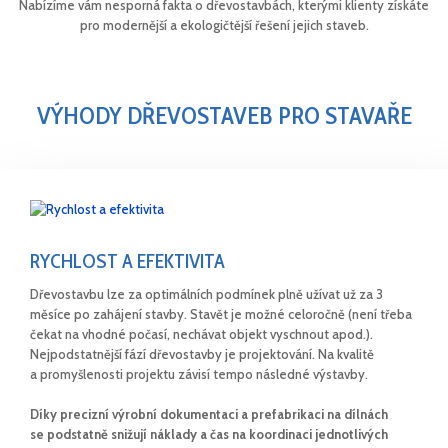
Nabízíme vám nesporná fakta o dřevostavbách, kterými klienty získáte
pro modernější a ekologičtější řešení jejich staveb.
VÝHODY DŘEVOSTAVEB PRO STAVAŘE
RYCHLOST A EFEKTIVITA
Dřevostavbu lze za optimálních podmínek plně užívat už za 3
měsíce po zahájení stavby. Stavět je možné celoročně (není třeba
čekat na vhodné počasí, nechávat objekt vyschnout apod.).
Nejpodstatnější fází dřevostavby je projektování. Na kvalitě
a promyšlenosti projektu závisí tempo následné výstavby.
Díky precizní výrobní dokumentaci a prefabrikaci na dílnách
se podstatně snižují náklady a čas na koordinaci jednotlivých