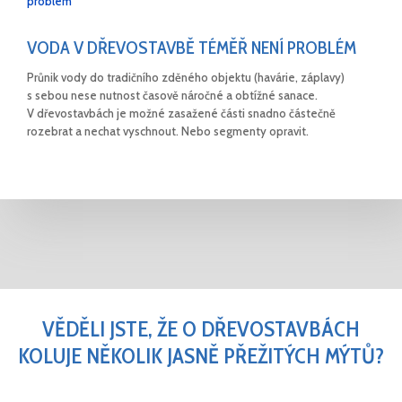
VODA V DŘEVOSTAVBĚ TÉMĚŘ NENÍ PROBLÉM
Průnik vody do tradičního zděného objektu (havárie, záplavy)
s sebou nese nutnost časově náročné a obtížné sanace.
V dřevostavbách je možné zasažené části snadno částečně
rozebrat a nechat vyschnout. Nebo segmenty opravit.
VĚDĚLI JSTE, ŽE O DŘEVOSTAVBÁCH
KOLUJE NĚKOLIK JASNĚ PŘEŽITÝCH MÝTŮ?