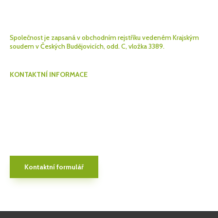
DIČ: CZ 490 629 05
Bankovní spojení: 7011642/0800
Společnost je zapsaná v obchodním rejstříku vedeném Krajským
soudem v Českých Budějovicích, odd. C, vložka 3389.
KONTAKTNÍ INFORMACE
Nema, spol. s r.o.
Jílovice 224
373 32 Jílovice
+420 728 351 062
poptavka@nema.cz
www.nema.cz
Kontaktní formulář